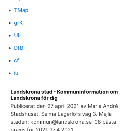
TMap
grK
UH
DfB
cf
iu
Landskrona stad - Kommuninformation om
Landskrona för dig
Publicerat den 27 april 2021 av Maria André
Stadshuset, Selma Lagerlöfs väg 3. Mejla
staden: kommun@landskrona.se 08 bästa
praxis för 2021. 17.4.2021.