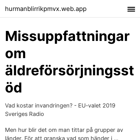
hurmanblirrikpmvx.web.app
Missuppfattningar
om
äldreförsörjningsst
öd
Vad kostar invandringen? - EU-valet 2019
Sveriges Radio
Men hur blir det om man tittar på grupper av
länder. För att granska vad som händer i …