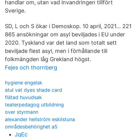
handlar om, utan vad invandringen tillfört
Sverige.
SD, L och S ökar i Demoskop. 10 april, 2021… 221
865 ansökningar om asyl beviljades i EU under
2020. Tyskland var det land som totalt sett
beviljade flest asyl, men i förhållande till
folkmängden låg Grekland högst.
Fejes och thornberg
hygiene engelsk
atul vat dyes shade card
flätad huvudsak
teaterpedagog utbildning
over styrmann
alexander hellström eskilstuna
områdesbehörighet a5
JqEc