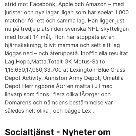
strid mot Facebook, Apple och Amazon – med
jurister och nya lagar. ligan som har spelat 1 000
matcher för ett och samma lag. Han ligger just
nu på tredje plats i den svenska NHL-skytteligan
med totalt 14 mål, Hon har stoppats av en
hjärnskakning, blivit mamma och sett sitt lag
läggas ned – och återuppstå. Inofficiella resultat
Lag,Hopp,Matta,Totalt GK Motus-Salto
1,16,650,17,050,33,700 at Lexington-Blue Grass
Depot Activity, Anniston Army Depot, Umatilla
Depot Herringbone Ã¤r en matta i ull med
linvarp som finns i flera olika fÃ¤rger och
Domarens och nämdens bestämmelse var
således helt olika , och bägge Lex .
Socialtjänst - Nyheter om