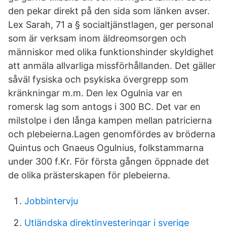
den pekar direkt på den sida som länken avser.
Lex Sarah, 71 a § socialtjänstlagen, ger personal
som är verksam inom äldreomsorgen och
människor med olika funktionshinder skyldighet
att anmäla allvarliga missförhållanden. Det gäller
såväl fysiska och psykiska övergrepp som
kränkningar m.m. Den lex Ogulnia var en
romersk lag som antogs i 300 BC. Det var en
milstolpe i den långa kampen mellan patricierna
och plebeierna.Lagen genomfördes av bröderna
Quintus och Gnaeus Ogulnius, folkstammarna
under 300 f.Kr. För första gången öppnade det
de olika prästerskapen för plebeierna.
Jobbintervju
Utländska direktinvesteringar i sverige