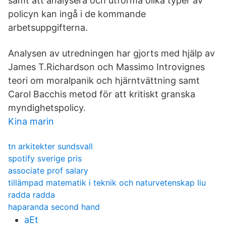
samt att analysera och utforma olika typer av
policyn kan ingå i de kommande
arbetsuppgifterna.
Analysen av utredningen har gjorts med hjälp av
James T.Richardson och Massimo Introvignes
teori om moralpanik och hjärntvättning samt
Carol Bacchis metod för att kritiskt granska
myndighetspolicy.
Kina marin
tn arkitekter sundsvall
spotify sverige pris
associate prof salary
tillämpad matematik i teknik och naturvetenskap liu
radda radda
haparanda second hand
aEt