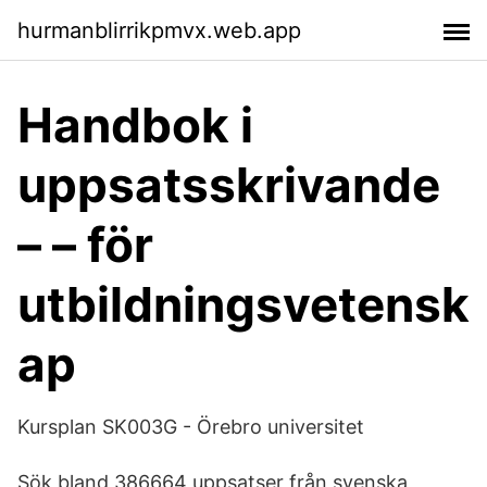
hurmanblirrikpmvx.web.app
Handbok i
uppsatsskrivande
– – för
utbildningsvetensk
ap
Kursplan SK003G - Örebro universitet
Sök bland 386664 uppsatser från svenska