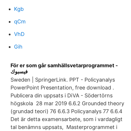
Kgb
qCm
VhD
Gih
För er som går samhällsvetarprogrammet -
فيسبوك
Sweden | SpringerLink. PPT - Policyanalys
PowerPoint Presentation, free download .
Publicera din uppsats i DiVA - Södertörns
högskola 28 mar 2019 6.6.2 Grounded theory
(grundad teori) 76 6.6.3 Policyanalys 77 6.6.4
Det är detta examensarbete, som i vardagligt
tal benämns uppsats, Masterprogrammet i