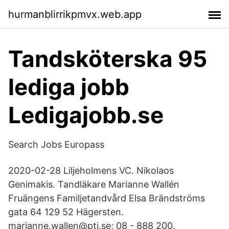
hurmanblirrikpmvx.web.app
Tandsköterska 95
lediga jobb
Ledigajobb.se
Search Jobs Europass
2020-02-28 Liljeholmens VC. Nikolaos
Genimakis. Tandläkare Marianne Wallén
Fruängens Familjetandvård Elsa Brändströms
gata 64 129 52 Hägersten.
marianne.wallen@ptj.se; 08 - 888 200.